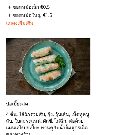
ซอสหม้อเล็ก
€0.5
ซอสหม้อใหญ่
€1.5
แสดงเพิ่มเติม
ปอเปี๊ยะสด
4 ชิ้น, ไส้ผักรวมสับ, กุ้ง, วุ้นเส้น, เห็ดหูหนู
สับ, ใบสะระแหน่, ผักชี, ไก่ฉีก, ห่อด้วย
แผ่นแป้งปอเปี๊ยะ ทานคู่กับน้ำจิ้มสูตรเด็ด
ของทางร้าน