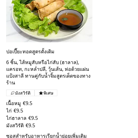
ปอเปี๊ยะทอดสูตรดั้งเดิม
6 ชิ้น, ไส้หมูสับหรือไก่สับ (ฮาลาล),
แครอท, กะหล่ำปลี, วุ้นเส้น, ห่อด้วยแผ่น
แป้งสาลี ทานคู่กับน้ำจิ้มสูตรเด็ดของทาง
ร้าน
มังสวิรัติ
พิเศษ
เนื้อหมู
€9.5
ไก่
€9.5
ไก่ฮาลาล
€9.5
มังสวิรัติ
€9.5
ซอสสำหรับอาหารเรียกน้ำย่อยเพิ่มเติม