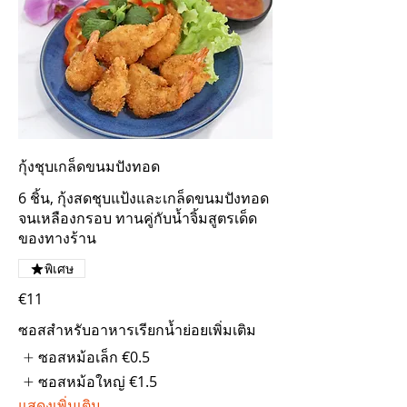
กุ้งชุบเกล็ดขนมปังทอด
6 ชิ้น, กุ้งสดชุบแป้งและเกล็ดขนมปังทอด
จนเหลืองกรอบ ทานคู่กับน้ำจิ้มสูตรเด็ด
ของทางร้าน
พิเศษ
€11
ซอสสำหรับอาหารเรียกน้ำย่อยเพิ่มเติม
ซอสหม้อเล็ก
€0.5
ซอสหม้อใหญ่
€1.5
แสดงเพิ่มเติม