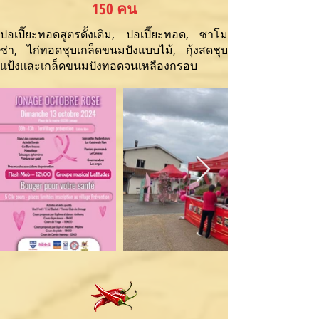
150 คน
ปอเปี๊ยะทอดสูตรดั้งเดิม, ปอเปี๊ยะทอด, ซาโม
ซ่า, ไก่ทอดชุบเกล็ดขนมปังแบบไม้, กุ้งสดชุบ
แป้งและเกล็ดขนมปังทอดจนเหลืองกรอบ