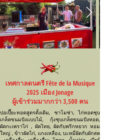
เทศกาลดนตรี Fête de la Musique
2025 เมือง Jonage
ผู้เข้าร่วมมากกว่า 3,500 คน
ปอเปี๊ยะทอดสูตรดั้งเดิม, ซาโมซ่า, ไก่ทอดชุบ
เกล็ดขนมปังแบบไม้, กุ้งชุบเกล็ดขนมปังทอด,
ผัดกะเพราไก่ , ผัดไทย, ผัดกับพริกหยวก หอม
ใหญ่ , ข้าวผัดไก่, แกงเหลือง, บะหมี่ผัดกับผักสด