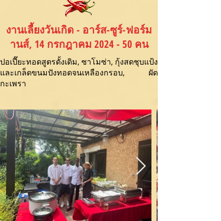
งานเลี้ยงวันเกิด - อาร์ส-ซูร์-ฟอร์ม
านส์, 14 กรกฎาคม 2024 - 50 คน
ปอเปี๊ยะทอดสูตรดั้งเดิม, ซาโมซ่า, กุ้งสดชุบแป้ง
และเกล็ดขนมปังทอดจนเหลืองกรอบ, ผัด
กะเพรา