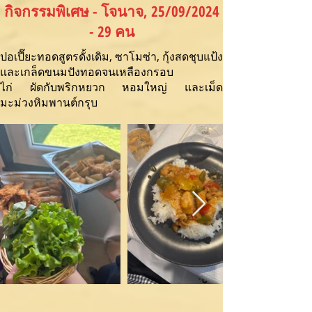
กิจกรรมพิเศษ - โจนาจ, 25/09/2024
- 29 คน
ปอเปี๊ยะทอดสูตรดั้งเดิม, ซาโมซ่า, กุ้งสดชุบแป้ง
และเกล็ดขนมปังทอดจนเหลืองกรอบ
ไก่ ผัดกับพริกหยวก หอมใหญ่ และเม็ด
มะม่วงหิมพานต์กรุบ