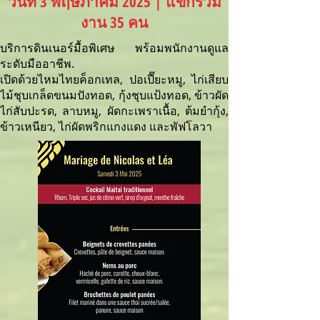
วันที่ 3 พฤษภาคม 2025 | แขกร่วม
งาน 35 คน
บริการดินเนอร์มื้อพิเศษ พร้อมพนักงานดูแล
ระดับมืออาชีพ.
เปิดด้วยไหมไทยค็อกเทล, ปอเปี๊ยะหมู, ไก่เสียบ
ไม้ชุบเกล็ดขนมปังทอด, กุ้งชุบแป้งทอด, ข้าวผัด
ไก่สับปะรด, ลาบหมู, ผัดกะเพราเนื้อ, ต้มยำกุ้ง,
ข้าวเหนียว, ไก่ผัดพริกแกงแดง และพัฟโลวา