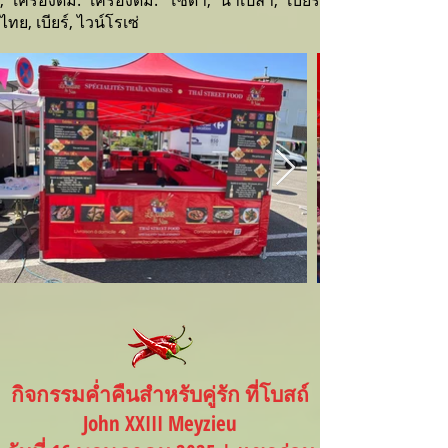
, เครื่องดื่ม. เครื่องดื่ม: โซดา, น้ำเปล่า, เบียร์
ไทย, เบียร์, ไวน์โรเซ่
กิจกรรมค่ำคืนสำหรับคู่รัก ที่โบสถ์
John XXIII Meyzieu