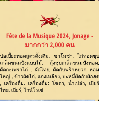
Fête de la Musique 2024, Jonage -
มากกว่า 2,000 คน
ปอเปี๊ยะทอดสูตรดั้งเดิม, ซาโมซ่า, ไก่ทอดชุบ
เกล็ดขนมปังแบบไม้, กุ้งชุบเกล็ดขนมปังทอด,
ผัดกะเพราไก่ , ผัดไทย, ผัดกับพริกหยวก หอม
ใหญ่ , ข้าวผัดไก่, แกงเหลือง, บะหมี่ผัดกับผักสด
, เครื่องดื่ม. เครื่องดื่ม: โซดา, น้ำเปล่า, เบียร์
ไทย, เบียร์, ไวน์โรเซ่